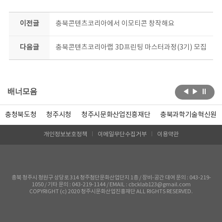
이전글
충북콘텐츠코리아에서 이모티콘 창작해요
다음글
충북콘텐츠코리아랩 3D프린팅 마스터과정(3기) 모집
배너모음
충청북도청
청주시청
청주시문화산업진흥재단
충북과학기술혁신원
개인정보보호정책
이메일무단수집거부
이용약관
충북 청주시 청원구 상당로 314 청주첨단문화산업단지 1층 / 장비-공간 대여 문의 : 043-219-
1050 / 기타 문의 : 043-219-1144 / EMAIL : cbcklab123@gmail.com
COPYRIGHT (c) 2020 청주시문화산업진흥재단 ALL RIGHTS RESERVED.