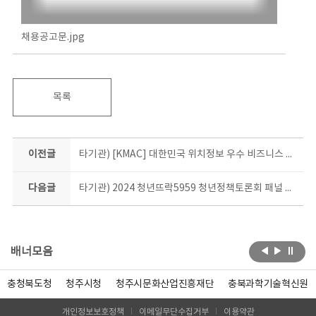
채용공고문.jpg
목록
이전글
타기관) [KMAC] 대한민국 위치정보 우수 비즈니스 모델 발굴 프로젝트 공고
다음글
타기관) 2024 청년뜨락5959 청년정책토론회 패널 모집
배너모음
충청북도청
청주시청
청주시문화산업진흥재단
충북과학기술혁신원
개인정보보호정책
이메일무단수집거부
이용약관