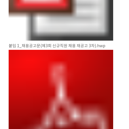
붙임 1_채용공고문(제3회 신규직원 채용 재공고 3차).hwp