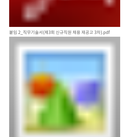
붙임 2_직무기술서(제3회 신규직원 채용 재공고 3차).pdf