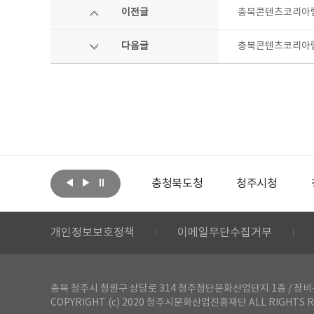
이전글
충북콘텐츠코리아랩
다음글
충북콘텐츠코리아랩 
아랩
문화체육관광부
충청북도청
청주시청
개인정보보호정책
이메일무단수집거부
충북 청주시 청원구 상당로 314 청주첨단문화산업단지 1층 / 장비-공간 대여 문
COPYRIGHT (c) 2020 청주시문화산업진흥재단 ALL RIGHTS R