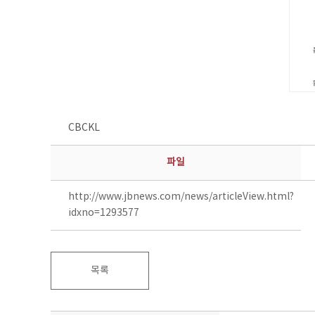
CBCKL
파일
http://www.jbnews.com/news/articleView.html?
idxno=1293577
목록