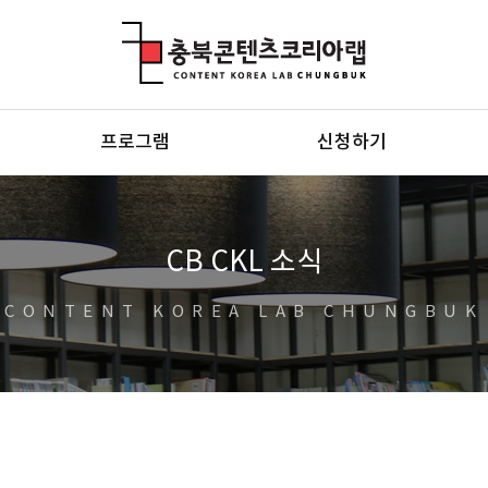
충북콘텐츠코리아랩
프로그램
신청하기
CB CKL 소식
CONTENT KOREA LAB CHUNGBUK