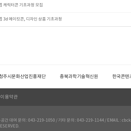
 캐릭터콘 기초과정 모집
3d 메이킷콘, 디자인 상품 기초과정
청주시문화산업진흥재단
충북과학기술혁신원
한국콘텐
이용약관
의 : 043-219-1050 / 기타 문의 : 043-219-1144 / EMAIL : cbck
ESERVED.