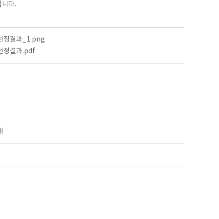
립니다.
정결과_1.png
정결과.pdf
내