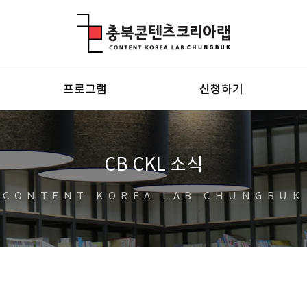
충북콘텐츠코리아랩
프로그램
신청하기
CB CKL 소식
CONTENT KOREA LAB CHUNGBUK