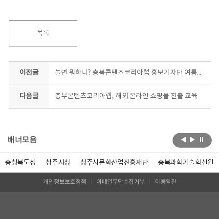
목록
이전글
놀면 뭐하니? 충북콘텐츠코리아랩 홍보기자단 여름방학 서포터즈 모집
다음글
충부콘텐츠코리아랩, 해외 온라인 쇼핑몰 진출 교육
배너모음
충청북도청
청주시청
청주시문화산업진흥재단
충북과학기술혁신원
개인정보보호정책
이메일무단수집거부
이용약관