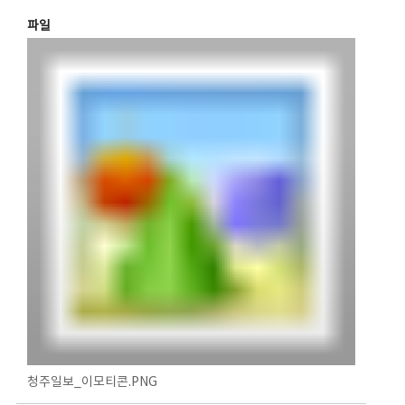
파일
청주일보_이모티콘.PNG