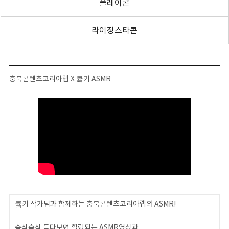
플레이콘
라이징스타콘
충북콘텐츠코리아랩 X 큨키 ASMR
큨키 작가님과 함께하는 충북콘텐츠코리아랩의 ASMR!
슥삭슥삭 듣다보면 힐링되는 ASMR영상과