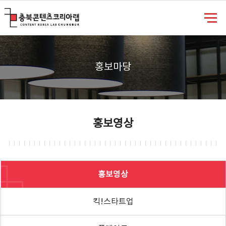
충북콘텐츠코리아랩
홍보마당
홍보영상
홍보영상
킥!스타트업