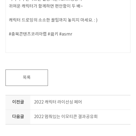
귀여운 캐릭터가 함께하면 편안함이 두 배~
캐릭터 드로잉의 소소한 꿀팁까지 놓치지 마세요. : )
#충북콘텐츠코리아랩 #큨키 #asmr
목록
이전글
2022 캐릭터 라이선싱 페어
다음글
2022 멈춰있는 이모티콘 결과공유회