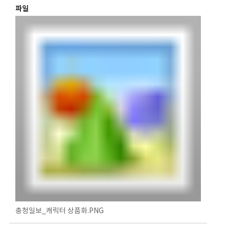
파일
충청일보_캐릭터 상품화.PNG