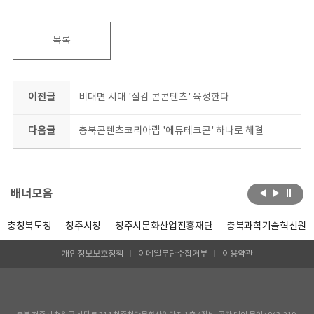
목록
이전글
비대면 시대 '실감 콘콘텐츠' 육성한다
다음글
충북콘텐츠코리아랩 '에듀테크콘' 하나로 해결
배너모음
충청북도청
청주시청
청주시문화산업진흥재단
충북과학기술혁신원
개인정보보호정책
이메일무단수집거부
이용약관