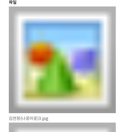
파일
김연정(나콩아콩)3.jpg