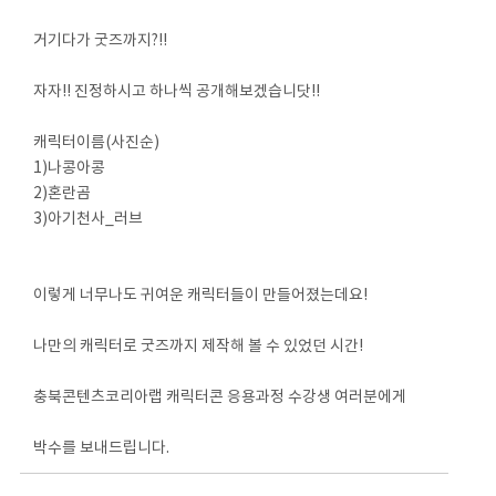
거기다가 굿즈까지?!!
자자!! 진정하시고 하나씩 공개해보겠습니닷!!
캐릭터이름(사진순)
1)나콩아콩
2)혼란곰
3)아기천사_러브
이렇게 너무나도 귀여운 캐릭터들이 만들어졌는데요!
나만의 캐릭터로 굿즈까지 제작해 볼 수 있었던 시간!
충북콘텐츠코리아랩 캐릭터콘 응용과정 수강생 여러분에게
박수를 보내드립니다.