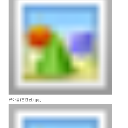
류아름(혼란곰).jpg