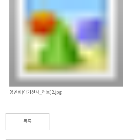
양민희(아기천사_러브)2.jpg
목록