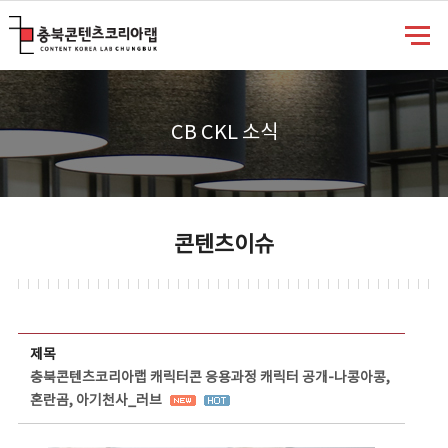
충북콘텐츠코리아랩
CB CKL 소식
콘텐츠이슈
콘텐츠이슈 상세보기 - 제목, 담당부서, 담당자, 담당연락처, 내용, 첨부파일 정보 제공
제목
충북콘텐츠코리아랩 캐릭터콘 응용과정 캐릭터 공개-나콩아콩,
혼란곰, 아기천사_러브