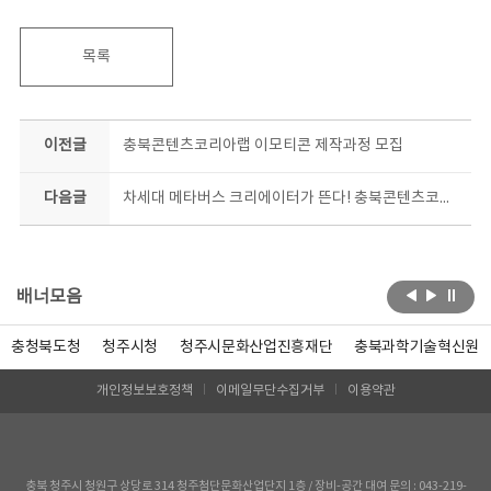
목록
이전글
충북콘텐츠코리아랩 이모티콘 제작과정 모집
다음글
차세대 메타버스 크리에이터가 뜬다! 충북콘텐츠코리아랩 메타버스 크리에이터 대모집
배너모음
충청북도청
청주시청
청주시문화산업진흥재단
충북과학기술혁신원
개인정보보호정책
이메일무단수집거부
이용약관
충북 청주시 청원구 상당로 314 청주첨단문화산업단지 1층 / 장비-공간 대여 문의 : 043-219-