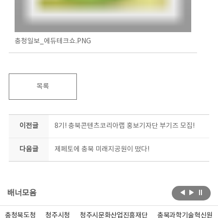
충청일보_에듀테크쇼.PNG
목록
이전글
8기! 충북콘텐츠코리아랩 홍보기자단 부기즈 모집!
다음글
제페토에 충북 미래지공원이 떴다!
배너모음
충청북도청
청주시청
청주시문화산업진흥재단
충북과학기술혁신원