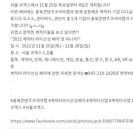
서울 코엑스에서 11월 25일 목요일부터 4일간 개최됩니다!
이번 페어에는 충북콘텐츠코리아랩과 함께 성장해온 캐릭터 기업 디디살롱
튜디오 오소소, 윈터버드, 권민지 총 5개 기업이 충북콘텐츠코리아랩의 
가합니다!! (و ˃̵ᴗ˂̵)و
귀엽고 깜찍한 캐릭터들을 보고 싶다면?!
"2021 캐릭터 라이선싱 페어”로 떠나자!"
일 시 : 2021년 11월 25일(목) ~ 11월 28일(일)
장 소 : 서울 코엑스 C,D홀
품목 : 캐릭터, 만화, 애니메이션, 게임, 방송, 통신, 문구, 완구, AR, VR lo
등
캐릭터 라이선싱 페어에 관한 자세한 문의는☎️043-219-1028로 연락바
.
.
.
#충북콘텐츠코리아랩 #캐릭터라이선싱페어 #캐릭터산업 #캐릭터사업 
코엑스 #서울코엑스
https://www.facebook.com/cbckl/photos/pcb.926077084703