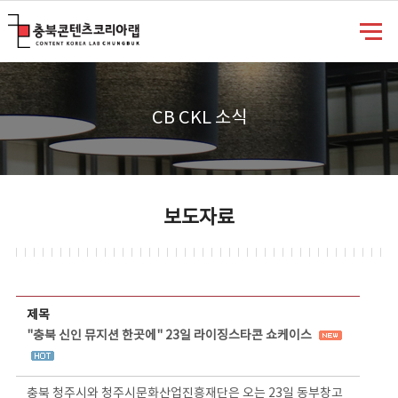
충북콘텐츠코리아랩
CB CKL 소식
보도자료
보도자료 상세보기 - 제목, 담당부서, 담당자, 담당연락처, 내용, 첨부파일 정보 제공
제목
"충북 신인 뮤지션 한곳에" 23일 라이징스타콘 쇼케이스
충북 청주시와 청주시문화산업진흥재단은 오는 23일 동부창고