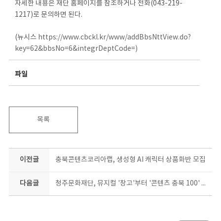
자세한 내용은 재단 홈페이지를 참조하거나 전화(043-219-
1217)로 문의하면 된다.
(뉴시스
https://www.cbckl.kr/www/addBbsNttView.do?
key=62&bbsNo=6&integrDeptCode=)
파일
목록
이전글
충북콘텐츠코리아랩, 생성형 AI 캐릭터 상품화반 모집
다음글
청주문화재단, 뮤지컬 '창고'부터 '콘텐츠 충북 100' 북콘서트까지