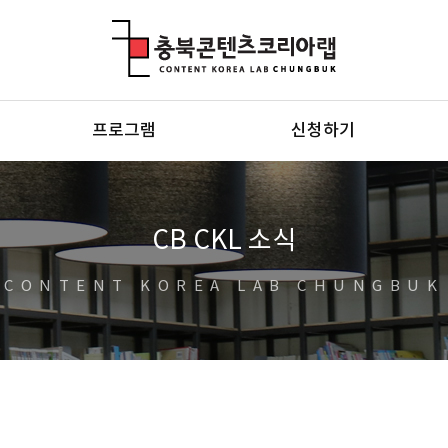
충북콘텐츠코리아랩
프로그램
신청하기
CB CKL 소식
CONTENT KOREA LAB CHUNGBUK