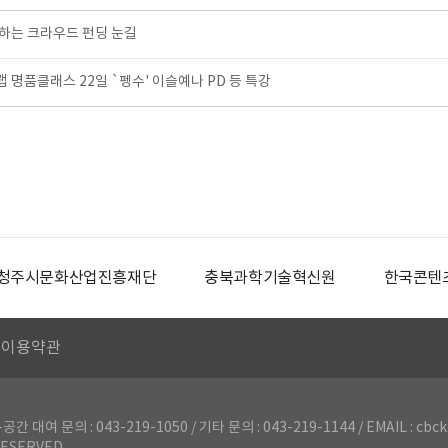
하는 크라우드 펀딩 눈길
명품클래스 22일 `펭수' 이슬예나 PD 등 특강
청주시문화산업진흥재단
충북과학기술혁신원
한국콘텐
이용약관
의 : 043-219-1050 / 기타 문의 : 043-219-1144 / EMAIL : cbck