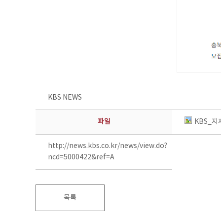
KBS NEWS
파일
KBS_지
http://news.kbs.co.kr/news/view.do?
ncd=5000422&ref=A
목록