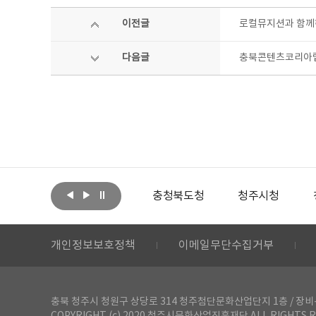
이전글
로컬뮤지션과 함께
다음글
충북콘텐츠코리아랩 
아랩
문화체육관광부
충청북도청
청주시청
개인정보보호정책
이메일무단수집거부
충북 청주시 청원구 상당로 314 청주첨단문화산업단지 1층 / 장비-공간 대여 문