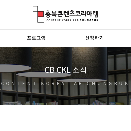
충북콘텐츠코리아랩
프로그램
신청하기
CB CKL 소식
CONTENT KOREA LAB CHUNGBUK