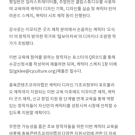
평일반은 일러스트레이터를, 주말반은 클립스튜디오를 사용하
여 교육하며 캐릭터 디자인 기획, 디자인툴 실습 및 캐릭터 턴어
라운드 스케치, 캐릭터 시트 제작 등이 진행된다.
강사로는 이모티콘·굿즈 제작 분야에서 손꼽히는 캐릭터 ‘오식
이’의 창작자 방미현 작가와 ‘털보아저씨’의 디자이너 조원영 작
가가 초빙됐다.
이번 교육에 참여를 원하는 창작자는 포스터의 QR코드를 통해
수강신청서를 작성하여 제출하면 되며, 캐릭터 스케치 1장 이메
일(gklee@cjculture.org)제출은 필수다.
충북콘텐츠코리아랩은 캐릭터 디자인 기초과정부터 포트폴리
오 제작까지 지원되는 이번 교육 이후에도 이모티콘 제작, 캐릭
터 굿즈 제작, 신규 창업 지원 등 단계별 연계 교육을 통해 역량
있는 창작자들이 자신만의 캐릭터를 성장시켜 시장에 안착할 수
있도록 지원할 계획이다.
무한한 가능성을 품은 초보 창작자들을 위한 이번 캐릭터 교육을
비롯해 충북콘텐츠코리아랩의 다양한 지원사업에 관한 더 자세