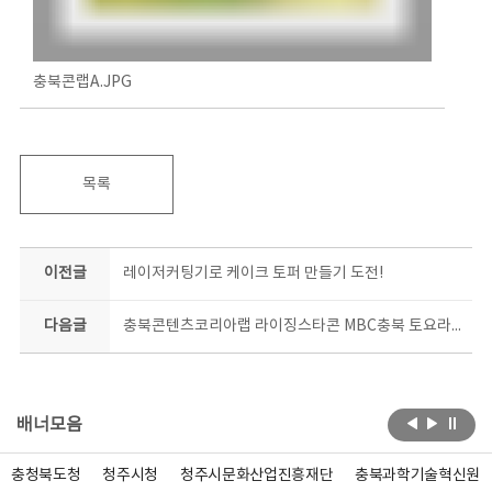
충북콘랩A.JPG
목록
이전글
레이저커팅기로 케이크 토퍼 만들기 도전!
다음글
충북콘텐츠코리아랩 라이징스타콘 MBC충북 토요라디오 출연_많은 청각 바랍니다:)
배너모음
충청북도청
청주시청
청주시문화산업진흥재단
충북과학기술혁신원