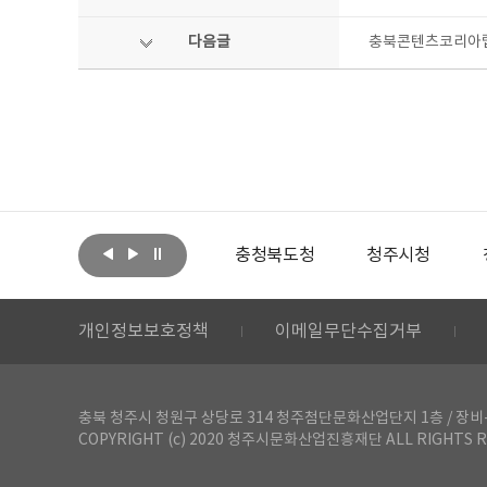
다음글
충북콘텐츠코리아랩
아랩
문화체육관광부
충청북도청
청주시청
개인정보보호정책
이메일무단수집거부
충북 청주시 청원구 상당로 314 청주첨단문화산업단지 1층 / 장비-공간 대여 문
COPYRIGHT (c) 2020 청주시문화산업진흥재단 ALL RIGHTS R