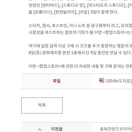
얻었던 [윈터버드], [스튜디오 양], [미스터도리 스튜디오],
들 [프롬다다], [펀펀빌리지], [쏘달] 3팀이 함께 한다.
스티커, 엽서, 포스트잇, 미니 노트 등 문구류부터 러그, 유
시장성을 테스트하는 절호의 기회가 될 이번 <팝업스토어>는 8일
여기에 일정 금액 이상 구매 시 굿즈를 추가 증정하는 행운의
8일(토) 문화제조창 본관 1층에서 단 9일 동안만 만날 수 있다.
이번 <팝업스토어>에 관한 더 자세한 내용 및 구매 문의는 전화 0
파일
1004보도자료
목록
이전글
충북콘텐츠코리아랩