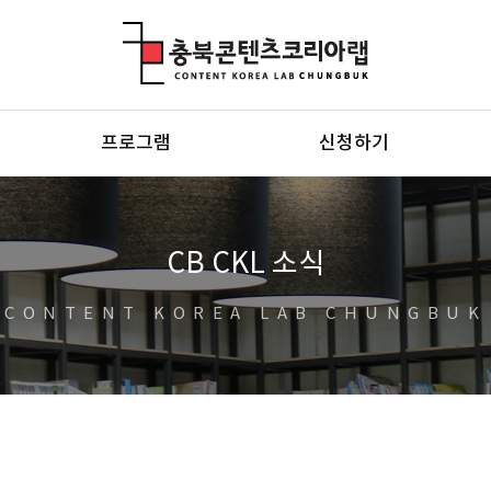
충북콘텐츠코리아랩
프로그램
신청하기
CB CKL 소식
CONTENT KOREA LAB CHUNGBUK