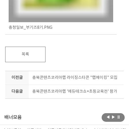
충청일보_부기즈8기.PNG
목록
이전글
충북콘텐츠코리아랩 라이징스타콘 "랩메이킹" 모집
다음글
충북콘텐츠코리아랩 '에듀테크쇼+초등교육전' 참가
배너모음