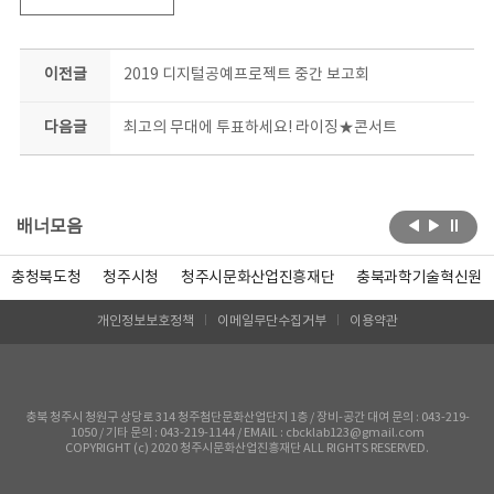
이전글
2019 디지털공예프로젝트 중간 보고회
다음글
최고의 무대에 투표하세요! 라이징★콘서트
배너모음
충청북도청
청주시청
청주시문화산업진흥재단
충북과학기술혁신원
개인정보보호정책
이메일무단수집거부
이용약관
충북 청주시 청원구 상당로 314 청주첨단문화산업단지 1층 / 장비-공간 대여 문의 : 043-219-
1050 / 기타 문의 : 043-219-1144 / EMAIL : cbcklab123@gmail.com
COPYRIGHT (c) 2020 청주시문화산업진흥재단 ALL RIGHTS RESERVED.