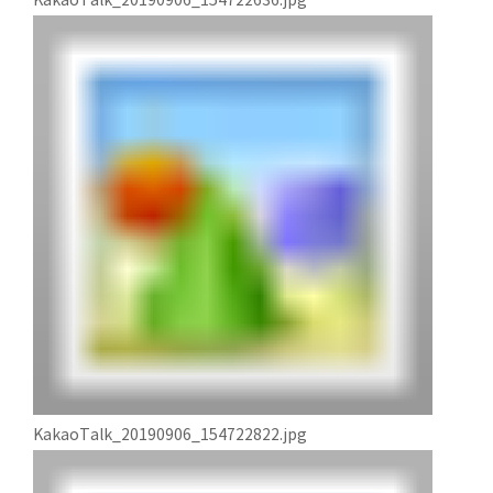
KakaoTalk_20190906_154722636.jpg
KakaoTalk_20190906_154722822.jpg