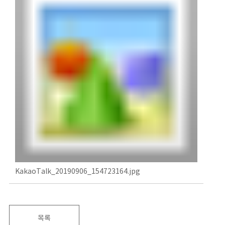
KakaoTalk_20190906_154723164.jpg
목록