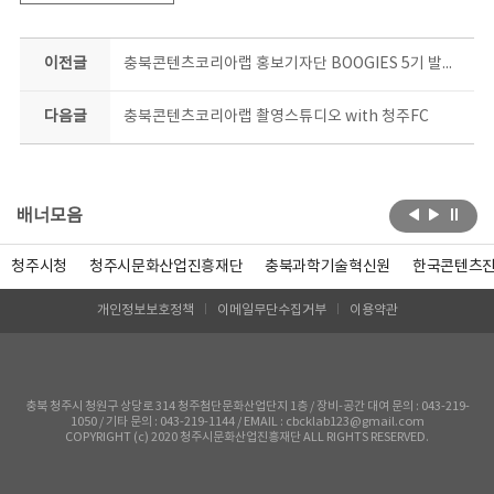
이전글
충북콘텐츠코리아랩 홍보기자단 BOOGIES 5기 발대식
다음글
충북콘텐츠코리아랩 촬영스튜디오 with 청주FC
배너모음
청주시청
청주시문화산업진흥재단
충북과학기술혁신원
한국콘텐츠
개인정보보호정책
이메일무단수집거부
이용약관
충북 청주시 청원구 상당로 314 청주첨단문화산업단지 1층 / 장비-공간 대여 문의 : 043-219-
1050 / 기타 문의 : 043-219-1144 / EMAIL : cbcklab123@gmail.com
COPYRIGHT (c) 2020 청주시문화산업진흥재단 ALL RIGHTS RESERVED.