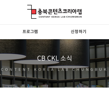
충북콘텐츠코리아랩
프로그램
신청하기
CB CKL 소식
CONTENT KOREA LAB CHUNGBUK