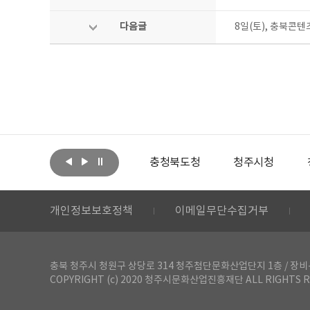
다음글
8일(토), 충북콘
아랩
문화체육관광부
충청북도청
청주시청
개인정보보호정책
이메일무단수집거부
충북 청주시 청원구 상당로 314 청주첨단문화산업단지 1층 / 장비-공간 대여 문
COPYRIGHT (c) 2020 청주시문화산업진흥재단 ALL RIGHTS R