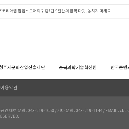
텐츠코리아랩 팝업스토어의 귀환! 단 9일간의 깜짝 마켓, 놓치지 마세요~
청주시문화산업진흥재단
충북과학기술혁신원
한국콘텐
이용약관
의 : 043-219-1050 / 기타 문의 : 043-219-1144 / EMAIL : cbck
ESERVED.