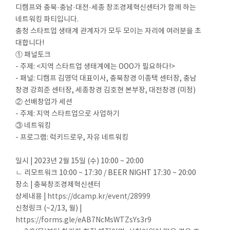
디캠프와 충북·충남·대전·세종 창조경제혁신센터가 함께 하는
네트워킹 파티입니다.
충청 스타트업 생태계 관계자가 모두 모이는 자리에 여러분을 초
대합니다!
① 패널토크
- 주제: <지역 스타트업 생태계에는 OOO가 필요하다!>
- 패널: 디캠프 김영덕 대표이사, 충북창경 이종택 센터장, 충남
창경 강희준 센터장, 세종창경 김호현 본부장, 대전창경 (미정)
② 선배창업가 세션
- 주제: 지역 스타트업으로 사업하기
③ 네트워킹
- 프로그램: 럭키드로우, 자유 네트워킹
일시 | 2023년 2월 15일 (수) 10:00 ~ 20:00
ㄴ 리모트워크 10:00 ~ 17:30 / BEER NIGHT 17:30 ~ 20:00
장소 | 충북창조경제혁신센터
상세내용 |
https://dcamp.kr/event/28999
신청링크 (~2/13, 월) |
https://forms.gle/eAB7NcMsWTZsYs3r9