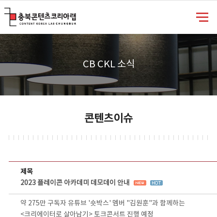
충북콘텐츠코리아랩
CB CKL 소식
콘텐츠이슈
콘텐츠이슈 상세보기 - 제목, 담당부서, 담당자, 담당연락처, 내용, 첨부파일 정보 제공
제목
2023 플레이콘 아카데미 데모데이 안내
약 275만 구독자 유튜브 '숏박스' 멤버 "김원훈"과 함께하는
<크리에이터로 살아남기> 토크콘서트 진행 예정