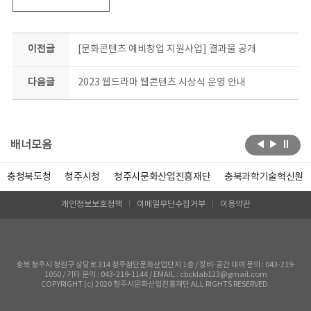
이전글
[문화콘텐츠 예비창업 지원사업] 결과물 공개
다음글
2023 웹드라마 웹콘텐츠 시상식 운영 안내
배너모음
충청북도청
청주시청
청주시문화산업진흥재단
충북과학기술혁신원
개인정보보호정책
이메일무단수집거부
이용약관
충북 청주시 청원구 상당로 314 청주첨단문화산업단지 1층 / 장비-공간 대여 문의 : 043-219-
1050 / 기타 문의 : 043-219-1144 / EMAIL : cbcklab123@gmail.com
COPYRIGHT (c) 2020 청주시문화산업진흥재단 ALL RIGHTS RESERVED.