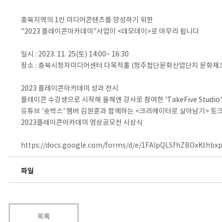
충북지역의 1인 미디어콘텐츠를 양성하기 위한
"2023 플레이콘아카데미"사업이 <데모데이>로 마무리 됩니다
일시 : 2023. 11. 25(토) 14:00~ 16:30
장소 : 충북시청자미디어센터 다목적홀 (청주첨단문화산업단지 문화제조
2023 플레이콘아카데미 성과 전시
플레이콘 수강생으로 시작해 올해엔 강사로 참여한 'TakeFive Studio
유튜브 '숏박스' 멤버 김원훈과 함께하는 <크리에이터로 살아남기> 토
2023플레이콘아카데미 영상공모전 시상식
https://docs.google.com/forms/d/e/1FAIpQLSfhZBOxKt
파일
목록