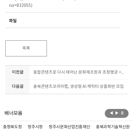
no=832055)
파일
목록
이전글
융합콘텐츠로 다시 태어난 문화제조창과 초정행궁 <창고>&<초정, 당신을 위한 노래> 막 오른다
다음글
충북콘텐츠코리아랩, 생성형 AI 캐릭터 상품화반 모집
배너모음
충청북도청
청주시청
청주시문화산업진흥재단
충북과학기술혁신원