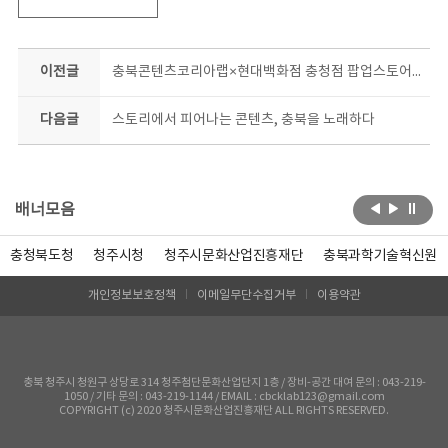
이전글
충북콘텐츠코리아랩×현대백화점 충청점 팝업스토어 선봬
다음글
스토리에서 피어나는 콘텐츠, 충북을 노래하다
배너모음
충청북도청
청주시청
청주시문화산업진흥재단
충북과학기술혁신원
개인정보보호정책
이메일무단수집거부
이용약관
충북 청주시 청원구 상당로 314 청주첨단문화산업단지 1층 / 장비-공간 대여 문의 : 043-219-
1050 / 기타 문의 : 043-219-1144 / EMAIL : cbcklab123@gmail.com
COPYRIGHT (c) 2020 청주시문화산업진흥재단 ALL RIGHTS RESERVED.