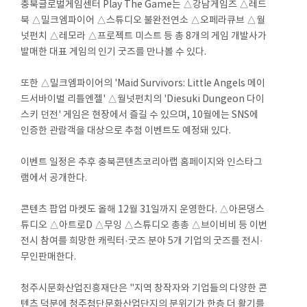
충북글로벌게임센터 Play The Game는 △강남게임즈 △레드
북 △밀크엠파이어 △스튜디오 불완전연소 △오페라큐브 △월
넛펀치 △레모라 △프로젝트 미스트 등 총 8개의 게임 개발사가
발매한 대표 게임의 인기 굿즈를 만나볼 수 있다.
또한 △밀크엠파이어의 'Maid Survivors: Little Angels 메이
드서바이벌 리틀엔젤' △월넛펀치의 'Diesuki Dungeon 다이
스키 던전' 게임은 현장에서 즐길 수 있으며, 10월에는 SNS에
인증한 관람객을 대상으로 추첨 이벤트도 예정돼 있다.
이벤트 일정은 추후 충북콘텐츠코리아랩 홈페이지와 인스타그
램에서 공개한다.
콘텐츠 팝업 마켓도 올해 12월 31일까지 운영한다. △아몬댕스
튜디오 △아트로D △무잉 △스튜디오 총총 △브이비비 등 이번
전시 참여를 희망한 캐릭터·굿즈 분야 5개 기업의 굿즈를 전시·
무인판매한다.
청주시문화산업진흥재단은 "지역 창작자와 기업들의 다양한 콘
텐츠 덕분에 청주첨단문화산업단지의 분위기가 한층 더 활기를