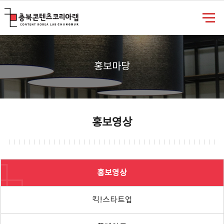
충북콘텐츠코리아랩
홍보마당
홍보영상
홍보영상
킥!스타트업