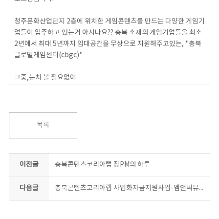
청주문화산업단지 2층에 위치한 게임콘텐츠를 만드는 다양한 게임기
업들이 입주하고 있는거 아시나요?? 충북 소재의 게임기업들을 최소
2년에서 최대 5년까지 임대공간을 무상으로 지원해주고있는, "충북
글로벌게임센터(cbgc)"
그중,눈치 볼 필요없이
내 마음가는대로 편안하게 즐길 수 있는 게임
게임콘텐츠 "쿠키요미"를 만든
충북콘텐츠코리아랩 "킥!스타트업 사업화 자금지원" 혜택기업인
목록
피어코퍼레이션 이형진대표님을 소개합니다.
이전글
충북콘텐츠코리아랩 장PM의 하루
다음글
충북콘텐츠코리아랩 사업화자금지원사업-엠앤씨뮤직 최하나