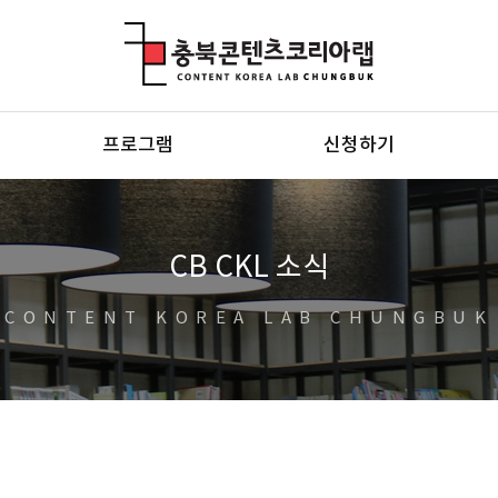
충북콘텐츠코리아랩
프로그램
신청하기
CB CKL 소식
CONTENT KOREA LAB CHUNGBUK