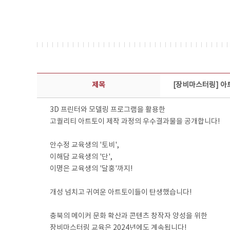
콘텐츠이슈 상세보기 - 제목, 담당부서, 담당자, 담당연락처, 내용, 첨부파일 정보 제공
제목
[장비마스터링] 아
3D 프린터와 모델링 프로그램을 활용한
고퀄리티 아트토이 제작 과정의 우수결과물을 공개합니다!
안수정 교육생의 '토비',
이해담 교육생의 '단',
이명은 교육생의 '달홍'까지!
개성 넘치고 귀여운 아트토이들이 탄생했습니다!
충북의 메이커 문화 확산과 콘텐츠 창작자 양성을 위한
장비마스터링 교육은 2024년에도 계속됩니다!