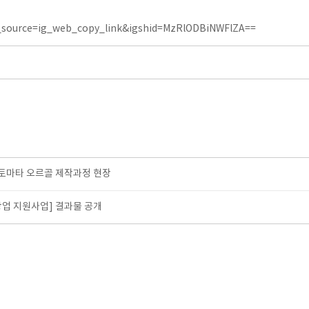
_source=ig_web_copy_link&igshid=MzRlODBiNWFlZA==
토마타 오르골 제작과정 현장
업 지원사업] 결과물 공개