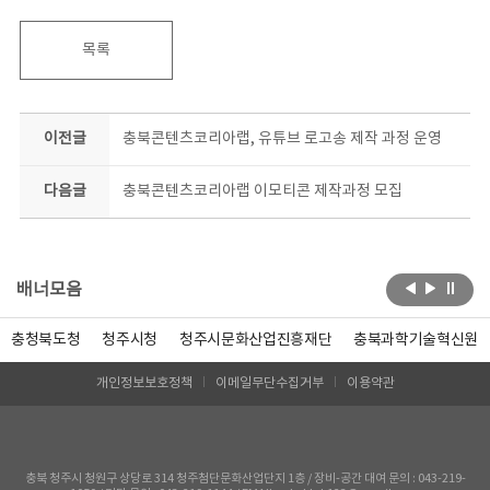
목록
이전글
충북콘텐츠코리아랩, 유튜브 로고송 제작 과정 운영
다음글
충북콘텐츠코리아랩 이모티콘 제작과정 모집
배너모음
충청북도청
청주시청
청주시문화산업진흥재단
충북과학기술혁신원
개인정보보호정책
이메일무단수집거부
이용약관
충북 청주시 청원구 상당로 314 청주첨단문화산업단지 1층 / 장비-공간 대여 문의 : 043-219-