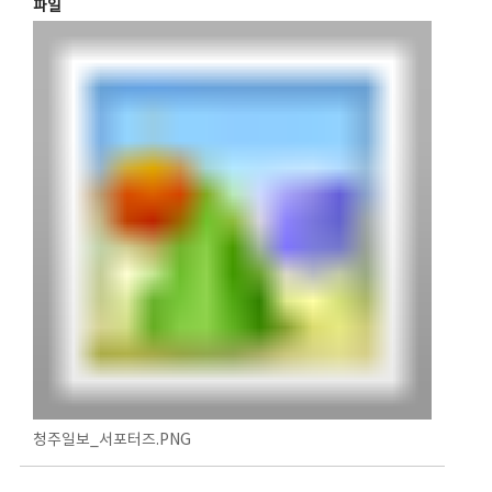
파일
청주일보_서포터즈.PNG