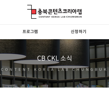
충북콘텐츠코리아랩
프로그램
신청하기
CB CKL 소식
CONTENT KOREA LAB CHUNGBUK