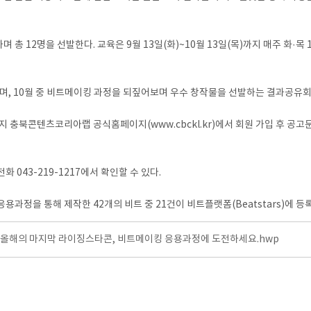
총 12명을 선발한다. 교육은 9월 13일(화)~10월 13일(목)까지 매주 화
며, 10월 중 비트메이킹 과정을 되짚어보며 우수 창작물을 선발하는 결과공유회
지 충북콘텐츠코리아랩 공식홈페이지(www.cbckl.kr)에서 회원 가입 후 공고
043-219-1217에서 확인할 수 있다.
정을 통해 제작한 42개의 비트 중 21건이 비트플랫폼(Beatstars)에 등
]올해의 마지막 라이징스타콘, 비트메이킹 응용과정에 도전하세요.hwp