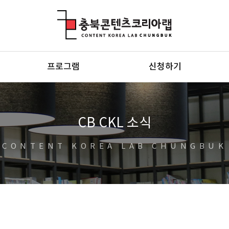
충북콘텐츠코리아랩
프로그램
신청하기
CB CKL 소식
CONTENT KOREA LAB CHUNGBUK