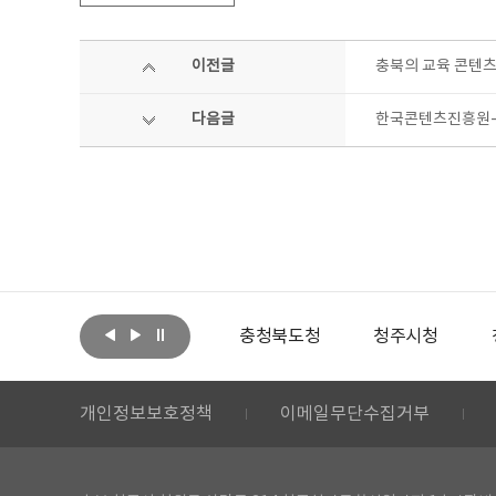
이전글
충북의 교육 콘텐츠
다음글
한국콘텐츠진흥원-
아랩
문화체육관광부
충청북도청
청주시청
개인정보보호정책
이메일무단수집거부