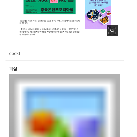
cbckl
파일