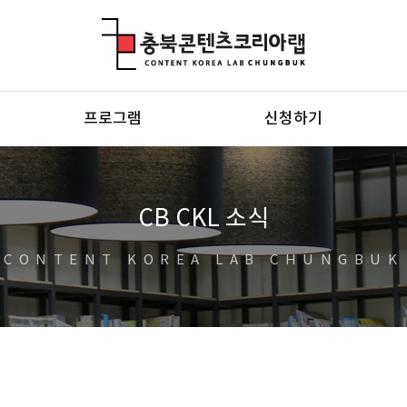
충북콘텐츠코리아랩
프로그램
신청하기
CB CKL 소식
CONTENT KOREA LAB CHUNGBUK