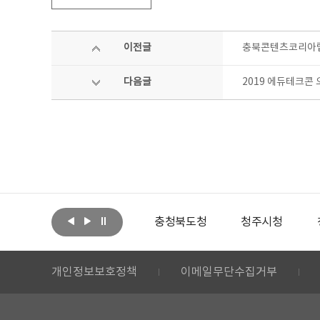
이전글
충북콘텐츠코리아랩 
다음글
2019 에듀테크콘
아랩
문화체육관광부
충청북도청
청주시청
개인정보보호정책
이메일무단수집거부