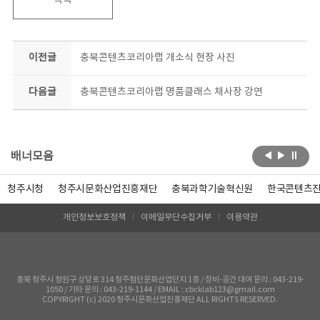
목록
이전글
충북콘텐츠코리아랩 개소식 현장 사진
다음글
충북콘텐츠코리아랩 명품클래스 채사장 강연
배너모음
청주시청
청주시문화산업진흥재단
충북과학기술혁신원
한국콘텐츠
개인정보보호정책
이메일무단수집거부
이용약관
충북 청주시 청원구 상당로 314 청주첨단문화산업단지 1층 / 장비-공간 대여 문의 : 043-219-
1050 / 기타 문의 : 043-219-1144 / EMAIL : cbcklab123@gmail.com
COPYRIGHT (c) 2020 청주시문화산업진흥재단 ALL RIGHTS RESERVED.