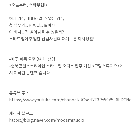
<오늘부터, 스타뚜업!>
⠀
허세 가득 대표와 알 수 없는 감독
첫 업무가... 인형탈... 알바?!
이 회사... 잘 살아남을 수 있을까?
스타트업에 취업한 신입사원의 패기로운 회사생활!
⠀
⠀
-매주 화목 오후 8시에 방영
-충북콘텐츠코리아랩 스타트업 오피스 입주 기업 <모담스튜디오>에
서 제작된 콘텐츠 입니다.
⠀
⠀
유튜브 주소
https://www.youtube.com/channel/UCsefBT3Py50V5_6kDCN
⠀
제작사 블로그
https://blog.naver.com/modamstudio
⠀