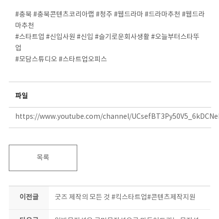
⠀
#충북 #충북콘텐츠코리아랩 #청주 #웹드라마 #드라마추천 #웹드라
마추천
#스타트업 #신입사원 #신입 #슬기로운회사생활 #오늘부터스타뚜
업
#모담스튜디오 #스타트업오피스
⠀
파일
https://www.youtube.com/channel/UCsefBT3Py50V5_6kDCN
목록
이전글
굿즈 제작의 모든 것 #킥스타트업#콘텐츠제작지원