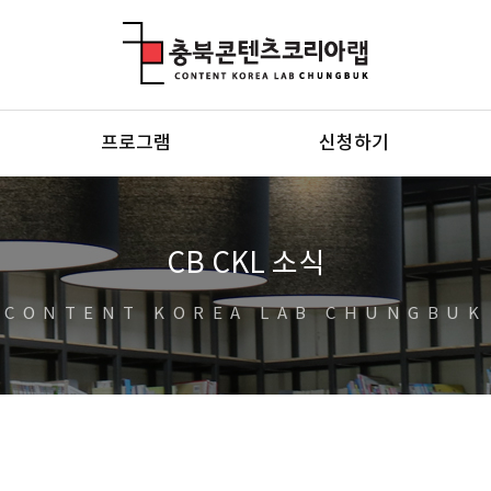
충북콘텐츠코리아랩
프로그램
신청하기
CB CKL 소식
CONTENT KOREA LAB CHUNGBUK