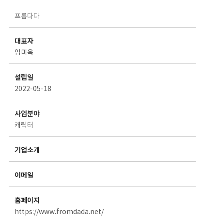
스타트업 기업소개 상세보기 - 제목, 담당부서, 담당자, 담당연락처, 내용, 첨부파일 정보 제공
프롬다다
대표자
임미옥
설립일
2022-05-18
사업분야
캐릭터
기업소개
이메일
홈페이지
https://www.fromdada.net/