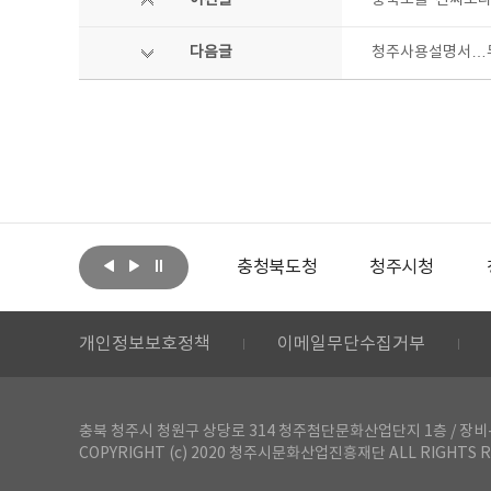
이전글
충북도를 ‘진짜보다
다음글
청주사용설명서…무
아랩
문화체육관광부
충청북도청
청주시청
개인정보보호정책
이메일무단수집거부
충북 청주시 청원구 상당로 314 청주첨단문화산업단지 1층 / 장비-공간 대여 문
COPYRIGHT (c) 2020 청주시문화산업진흥재단 ALL RIGHTS R