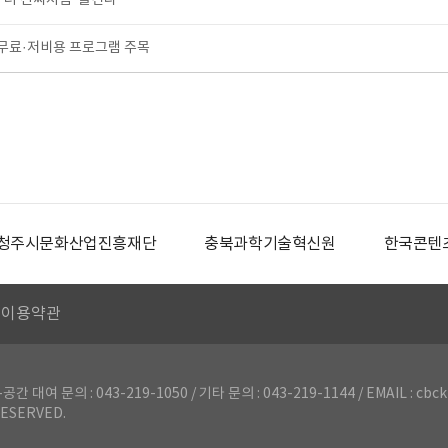
 더 진짜처럼’ 즐긴다
료·저비용 프로그램 주목
청주시문화산업진흥재단
충북과학기술혁신원
한국콘텐
이용약관
의 : 043-219-1050 / 기타 문의 : 043-219-1144 / EMAIL : cbck
ESERVED.