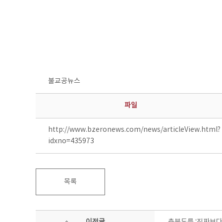
불교공뉴스
파일
http://www.bzeronews.com/news/articleView.html?
idxno=435973
목록