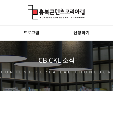
충북콘텐츠코리아랩
프로그램
신청하기
CB CKL 소식
CONTENT KOREA LAB CHUNGBUK