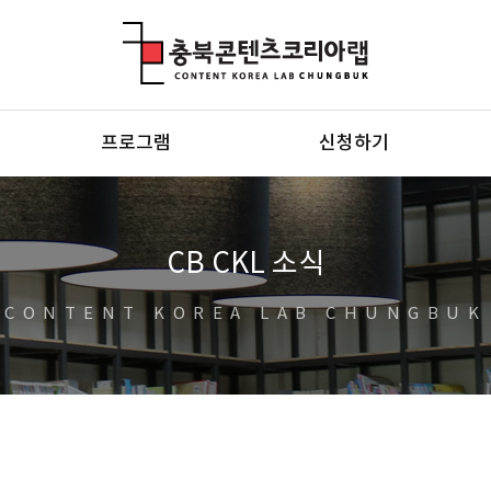
충북콘텐츠코리아랩
프로그램
신청하기
CB CKL 소식
CONTENT KOREA LAB CHUNGBUK