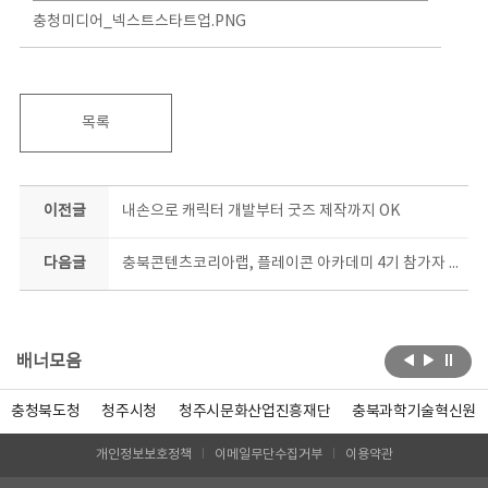
충청미디어_넥스트스타트업.PNG
목록
이전글
내손으로 캐릭터 개발부터 굿즈 제작까지 OK
다음글
충북콘텐츠코리아랩, 플레이콘 아카데미 4기 참가자 모집
배너모음
충청북도청
청주시청
청주시문화산업진흥재단
충북과학기술혁신원
개인정보보호정책
이메일무단수집거부
이용약관