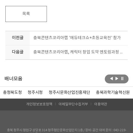
목록
이전글
충북콘텐츠코리아랩 '에듀테크쇼+초등교육전' 참가
다음글
충북콘텐츠코리아랩, 캐릭터 창업 도약 멘토링과정 참여자 모집
배너모음
충청북도청
청주시청
청주시문화산업진흥재단
충북과학기술혁신원
개인정보보호정책
이메일무단수집거부
이용약관
충북 청주시 청원구 상당로 314 청주첨단문화산업단지 1층 / 장비-공간 대여 문의 : 043-219-