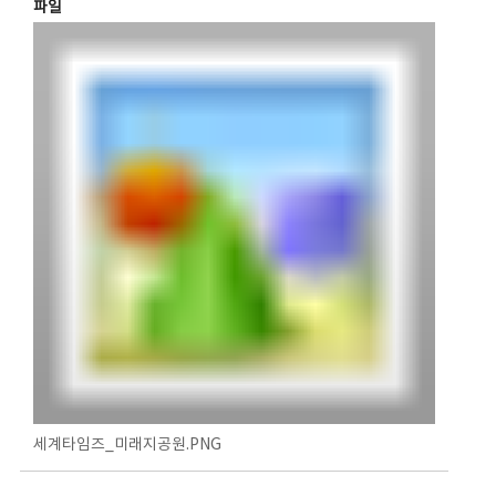
파일
세계타임즈_미래지공원.PNG