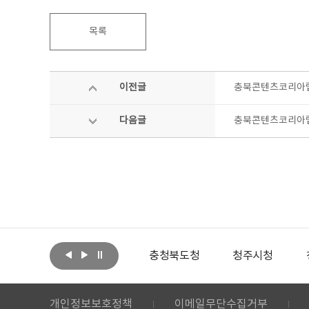
목록
이전글
충북콘텐츠코리아랩,
다음글
충북콘텐츠코리아랩,
아랩
문화체육관광부
충청북도청
청주시청
개인정보보호정책
이메일무단수집거부