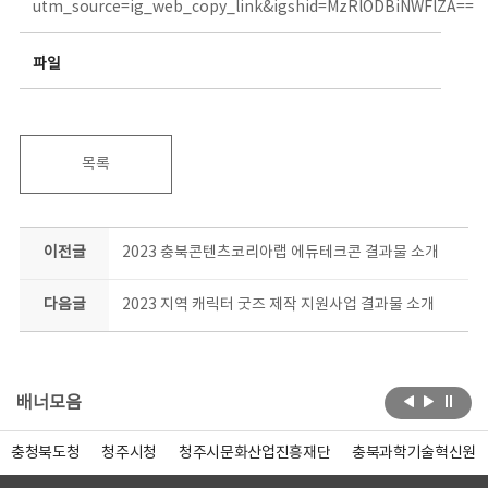
utm_source=ig_web_copy_link&igshid=MzRlODBiNWFlZA==
파일
목록
이전글
2023 충북콘텐츠코리아랩 에듀테크콘 결과물 소개
다음글
2023 지역 캐릭터 굿즈 제작 지원사업 결과물 소개
배너모음
충청북도청
청주시청
청주시문화산업진흥재단
충북과학기술혁신원