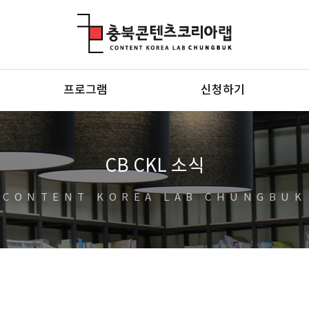
충북콘텐츠코리아랩
프로그램
신청하기
CB CKL 소식
CONTENT KOREA LAB CHUNGBUK