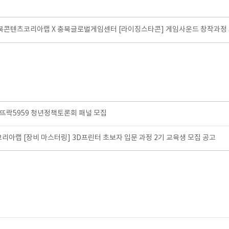
 충북콘텐츠코리아랩 X 충북글로벌게임센터 [라이징스타콘] 게임사운드 창작과정 교
청년뜨락5959 청년정책토론회 패널 모집
코리아랩 [장비 마스터링] 3D프린터 초보자 입문 과정 2기 교육생 모집 공고