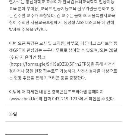
연사로는 총신대학교 교수이자 한국컴퓨터교육학회 인공지능
교육 분야 부회장, 교육부 인공지능교육 실무위원을 겸하고 있
는 김수환 교수가 초청됐다. 김 교수는 올해 초 서울특별시교육
청이 주최한 서울교육포럼에서 ‘생성형 AI와 미래교육’에 관해
발제해 주목을 얻었다.
이번 오픈 특강은 교사 및 교직원, 학부모, 에듀테크 스타트업 등
챗GPT에 관심있는 누구나 무료로 참여할 수 있으며, 오는 20일
(수)까지 온라인 링크
(https://forms.gle/SrHSaDZ3X5Frn2FP6)을 통해 사전신
청하거나 당일 현장 접수로도 가능하다. 사전신청자를 대상으로
는 현장 추첨을 통해 기프티콘 등을 증정한다.
이밖에 더 자세한 내용은 충북콘텐츠코리아랩 홈페이지
(www.cbckl.kr)와 전화 043-219-1215에서 확인할 수 있다.
파일