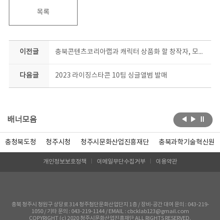
목록
이전글
충북콘텐츠코리아랩과 캐릭터 상품화 할 창작자, 모여라!
다음글
2023 라이징스타콘 10팀 싱글앨범 발매
배너모음
충청북도청
청주시청
청주시문화산업진흥재단
충북과학기술혁신원
개인정보보호정책
이메일무단수집거부
이용약관
충북 청주시 청원구 상당로 314 청주첨단문화산업단지 1층 / 장비-공간 대여 문의 : 043-219-
1050 / 기타 문의 : 043-219-1144 / EMAIL : cbcklab123@gmail.com
COPYRIGHT (c) 2020 청주시문화산업진흥재단 ALL RIGHTS RESERVED.