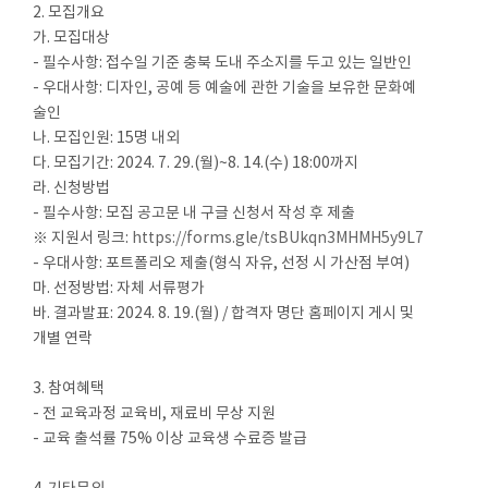
2. 모집개요
가. 모집대상
- 필수사항: 접수일 기준 충북 도내 주소지를 두고 있는 일반인
- 우대사항: 디자인, 공예 등 예술에 관한 기술을 보유한 문화예
술인
나. 모집인원: 15명 내외
다. 모집기간: 2024. 7. 29.(월)~8. 14.(수) 18:00까지
라. 신청방법
- 필수사항: 모집 공고문 내 구글 신청서 작성 후 제출
※ 지원서 링크:
https://forms.gle/tsBUkqn3MHMH5y9L7
- 우대사항: 포트폴리오 제출(형식 자유, 선정 시 가산점 부여)
마. 선정방법: 자체 서류평가
바. 결과발표: 2024. 8. 19.(월) / 합격자 명단 홈페이지 게시 및
개별 연락
3. 참여혜택
- 전 교육과정 교육비, 재료비 무상 지원
- 교육 출석률 75% 이상 교육생 수료증 발급