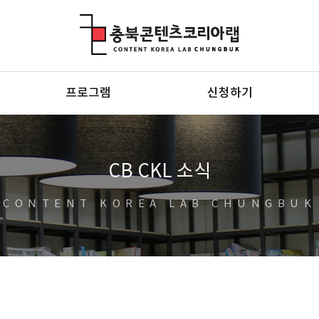
충북콘텐츠코리아랩
프로그램
신청하기
CB CKL 소식
CONTENT KOREA LAB CHUNGBUK