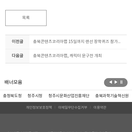
목록
이전글
충북콘텐츠코리아랩 15일까지 랜선 장학퀴즈 참가자 모집
다음글
충북콘텐츠코리아랩, 캐릭터 문구전 개최
배너모음
충청북도청
청주시청
청주시문화산업진흥재단
충북과학기술혁신원
개인정보보호정책
이메일무단수집거부
이용약관