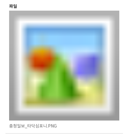
파일
충청일보_타닥심포니.PNG