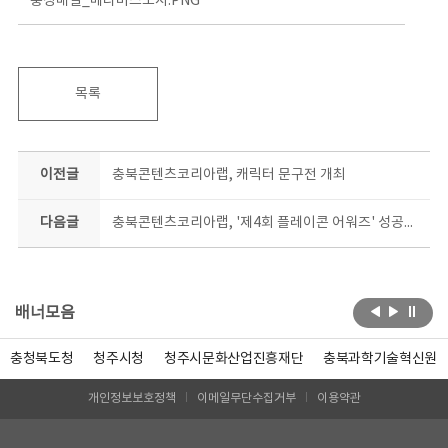
충청매일_메타버스도시.PNG
목록
이전글
충북콘텐츠코리아랩, 캐릭터 문구전 개최
다음글
충북콘텐츠코리아랩, '제4회 플레이콘 어워즈' 성공적으로 종료
배너모음
충청북도청
청주시청
청주시문화산업진흥재단
충북과학기술혁신원
개인정보보호정책
이메일무단수집거부
이용약관