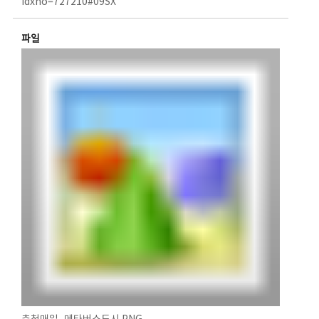
idxno=727210#09SX
파일