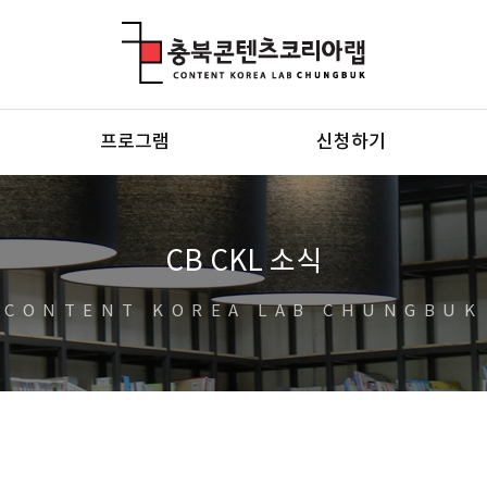
충북콘텐츠코리아랩
프로그램
신청하기
CB CKL 소식
CONTENT KOREA LAB CHUNGBUK