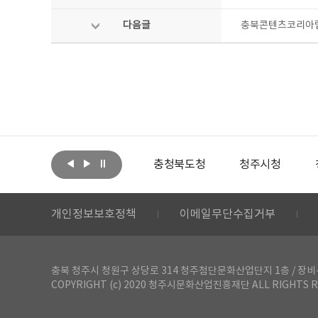
다음글
충북콘텐츠코리아랩
아랩
문화체육관광부
충청북도청
청주시청
개인정보보호정책
이메일무단수집거부
충북 청주시 청원구 상당로 314 청주첨단문화산업단지 1층 / 장비-공간 대여 문
COPYRIGHT (c) 2020 청주시문화산업진흥재단 ALL RIGHTS R