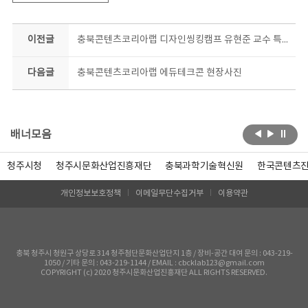
이전글
충북콘텐츠코리아랩 디자인씽킹캠프 유현준 교수 특강
다음글
충북콘텐츠코리아랩 에듀테크콘 현장사진
배너모음
청주시청
청주시문화산업진흥재단
충북과학기술혁신원
한국콘텐츠
개인정보보호정책
이메일무단수집거부
이용약관
충북 청주시 청원구 상당로 314 청주첨단문화산업단지 1층 / 장비-공간 대여 문의 : 043-219-
1050 / 기타 문의 : 043-219-1144 / EMAIL : cbcklab123@gmail.com
COPYRIGHT (c) 2020 청주시문화산업진흥재단 ALL RIGHTS RESERVED.